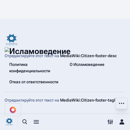
Отредактируйте этот текст на
MediaWiki:Citizen-footer-desc
Политика
О Исламоведение
конфиденциальности
Отказ от ответственности
Отредактируйте этот текст на
MediaWiki:Citizen-footer-tagline
Допол
Открыть поиск
Открыть меню
Переключ
Отк